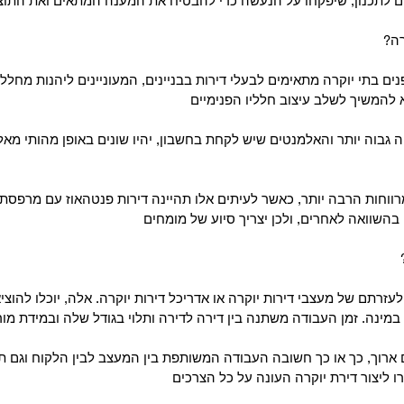
 לתכנון, שיפקחו על הנעשה כדי להבטיח את המענה המתאים ואת התוצ
רה
 פנים בתי יוקרה מתאימים לבעלי דירות בבניינים, המעוניינים ליהנות מחל
 להמשיך לשלב עיצוב חלליו הפנימיים
ה גבוה יותר והאלמנטים שיש לקחת בחשבון, יהיו שונים באופן מהותי מאלה
ומרווחות הרבה יותר, כאשר לעיתים אלו תהיינה דירות פנטהאוז עם מרפסת 
 בהשוואה לאחרים, ולכן יצריך סיוע של מומחים
לעזרתם של מעצבי דירות יוקרה או אדריכל דירות יוקרה. אלה, יוכלו להוצ
 במינה. זמן העבודה משתנה בין דירה לדירה ותלוי בגודל שלה ובמידת מו
 ארוך, כך או כך חשובה העבודה המשותפת בין המעצב לבין הלקוח וגם 
ו ליצור דירת יוקרה העונה על כל הצרכים