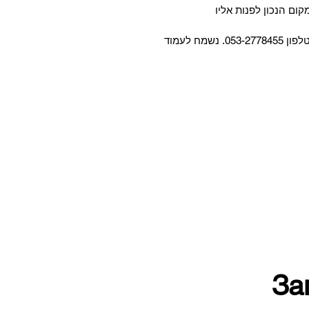
ום הנכון לפנות אליו
אצלנו תיהנו מפתרונות נכונים ומשילוב אידיאלי בין פונקציונאליות לסטייל. לפרטים אודות שירותינו, צרו אתנו קשר בטלפון 053-2778455. נשמח לעמוד
За