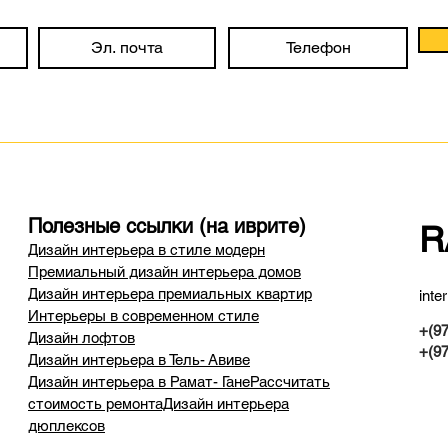
Полезные ссылки (на иврите)
R
Дизайн интерьера в стиле модерн
Премиальный дизайн интерьера домов
Дизайн интерьера премиальных квартир
inte
Интерьеры в современном стиле
+(97
Дизайн лофтов
+(97
Дизайн интерьера в Тель- Авиве
Дизайн интерьера в Рамат- ГанеРассчитать
стоимость ремонтаДизайн интерьера
дюплексов