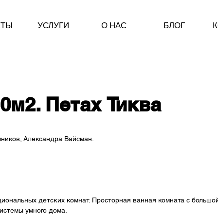
КТЫ
УСЛУГИ
О НАС
БЛОГ
К
30м2. Петах Тиква
ников, Александра Вайсман.
иональных детских комнат. Просторная ванная комната с большой
истемы умного дома.