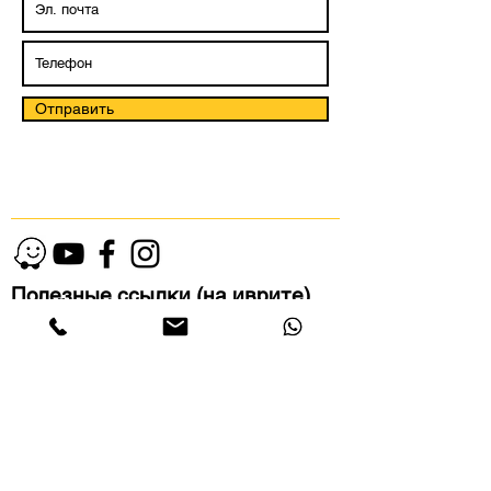
Отправить
Полезные ссылки (на иврите)
Дизайн интерьера в стиле модерн
Премиальный дизайн интерьера домов
Дизайн интерьера премиальных квартир
Интерьеры в современном стиле
Дизайн лофтов
Дизайн интерьера в Тель- Авиве
Дизайн интерьера в Рамат- ГанеРассчитать
стоимость ремонтаДизайн интерьера