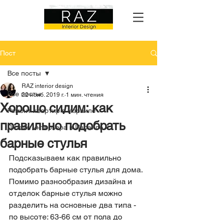
Пост
Все посты
RAZ interior design
Все посты
22 нояб. 2019 г.
1 мин. чтения
Хорошо сидим: как
Ремонт квартир в Израиле
правильно подобрать
Дизайн интерьера в Израиле
барные стулья
Подсказываем как правильно 
подобрать барные стулья для дома. 
Помимо разнообразия дизайна и 
отделок барные стулья можно 
разделить на основные два типа - 
по высоте: 63-66 см от пола до 